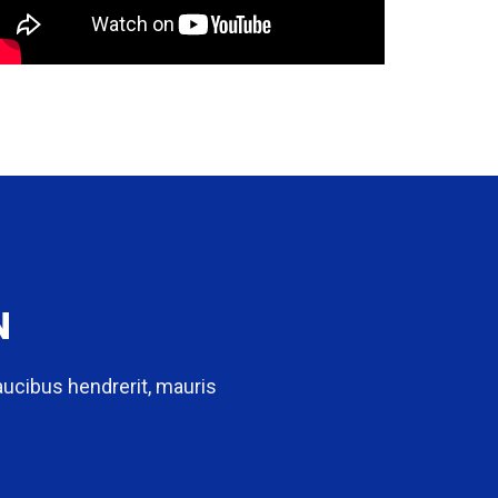
N
aucibus hendrerit, mauris