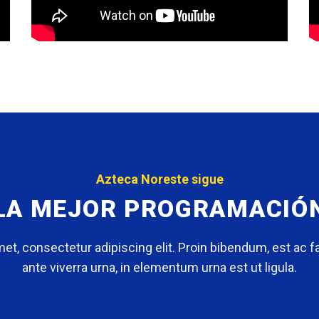
Azteca Noreste sigue
LA MEJOR PROGRAMACIÓ
et, consectetur adipiscing elit. Proin bibendum, est ac f
ante viverra urna, in elementum urna est ut ligula.