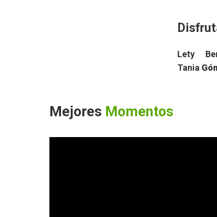
Disfru
Lety B
Tania
Gó
Mejores
Momentos