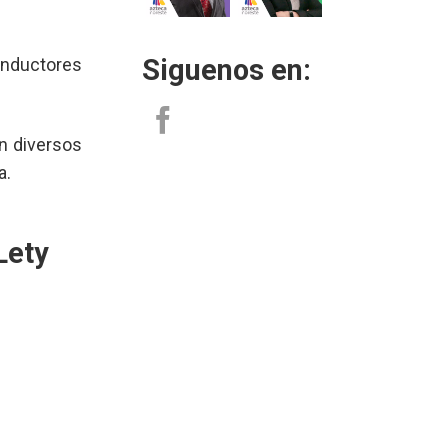
Siguenos en:
onductores
n diversos
a.
Lety
m