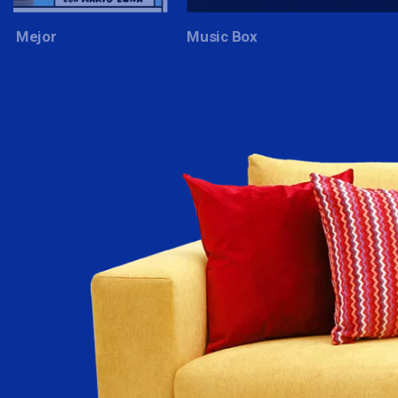
 Box
La Metrópoli