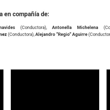
ta en compañía de:
enavides
(Conductora),
Antonella Michelena
(Con
mez
(Conductora),
Alejandro “Regio” Aguirre
(Conductor